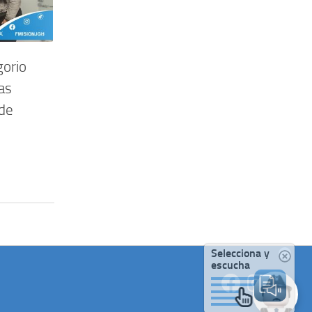
gorio
as
 de
Selecciona y
escucha