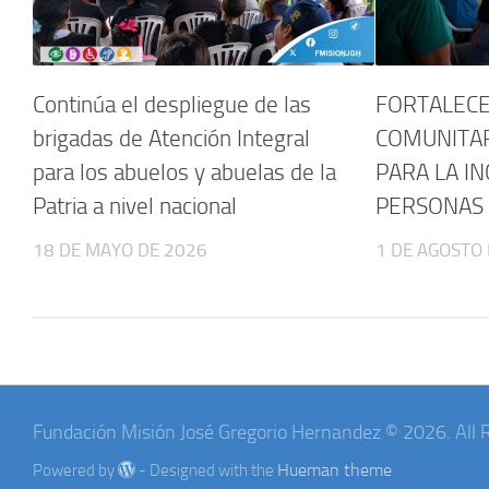
Continúa el despliegue de las
FORTALECE
brigadas de Atención Integral
COMUNITAR
para los abuelos y abuelas de la
PARA LA IN
Patria a nivel nacional
PERSONAS 
18 DE MAYO DE 2026
1 DE AGOSTO
Fundación Misión José Gregorio Hernandez © 2026. All 
Hueman theme
Powered by
- Designed with the