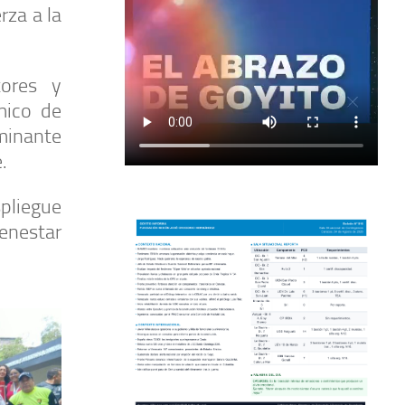
rza a la
tores y
mico de
rminante
.
spliegue
ienestar