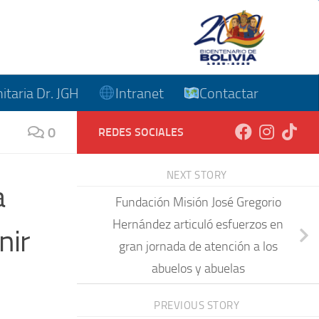
taria Dr. JGH
Intranet
Contactar
0
REDES SOCIALES
NEXT STORY
a
Fundación Misión José Gregorio
Hernández articuló esfuerzos en
nir
gran jornada de atención a los
abuelos y abuelas
PREVIOUS STORY