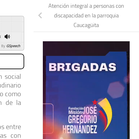
Atención integral a personas con
discapacidad en la parroquia
Caucagüita
x
 By
GSpeech
 social
dinario
uvo como
n de la
os entre
nas con