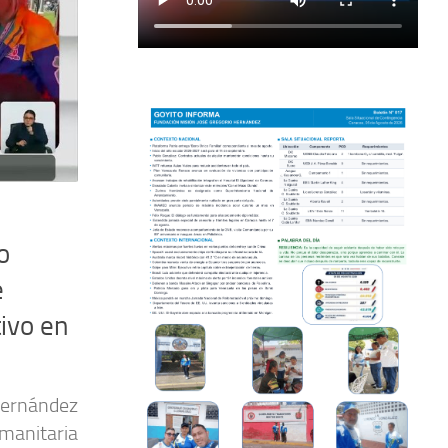
o
e
ivo en
ernández
manitaria