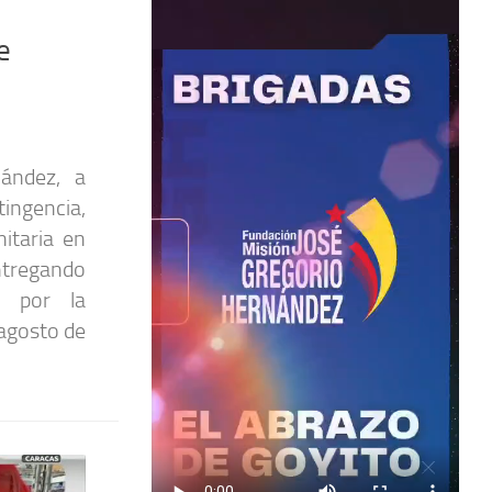
e
ández, a
ngencia,
itaria en
ntregando
s por la
 agosto de