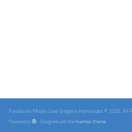
Fundación Misión José Gregorio Hernandez © 2026. All 
Hueman theme
Powered by
- Designed with the