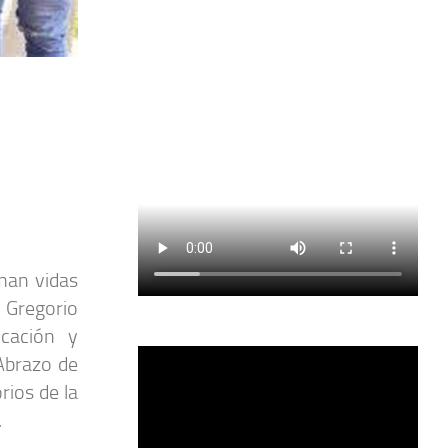
man vidas
 Gregorio
cación y
 Abrazo de
rios de la
.