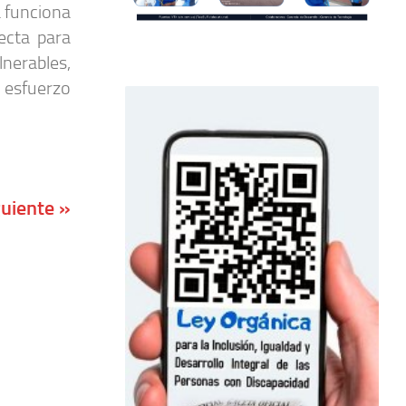
a funciona
ecta para
nerables,
 esfuerzo
guiente »