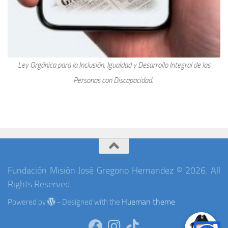
Ley Orgánica para la Inclusión, Igualdad y Desarrollo Integral de las
Personas con Discapacidad.
Fundación Misión José Gregorio Hernandez © 2026. All
Rights Reserved.
Hueman theme
Powered by
- Designed with the