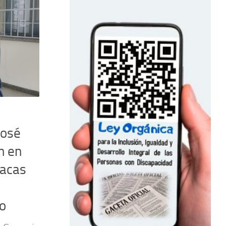
José
n en
racas
lo