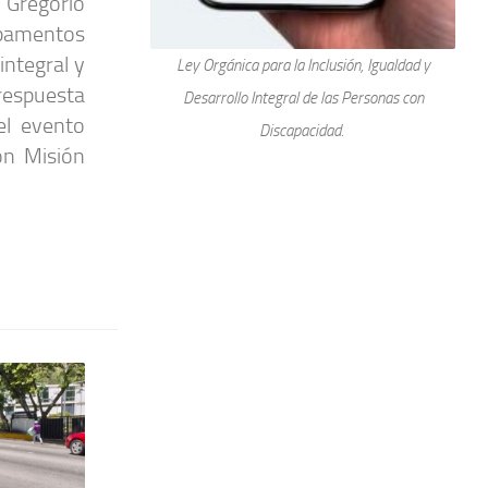
Gregorio
amentos
integral y
Ley Orgánica para la Inclusión, Igualdad y
respuesta
Desarrollo Integral de las Personas con
el evento
Discapacidad.
ón Misión