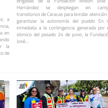
Brigadas de la Fundación Misión José 
Hernández se despliegan en camp
transitorios de Caracas para brindar atención 
z, a
garantizar la autonomía del pueblo En 
cia,
inmediata a la contingencia generada por 
ia en
sísmico del pasado 24 de junio, la Fundaci
gando
José...
r la
to de