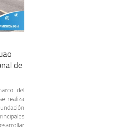
cuao
onal de
arco del
se realiza
 Fundación
incipales
esarrollar