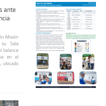
s ante
ncia
ón Misión
 su Sala
el balance
ria en el
, ubicado