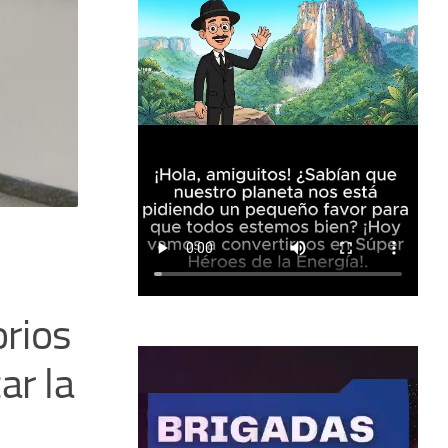
NOTICIAS
/
NOTICIAS
La Fundación Misión 
rios
mantiene un centro de
ar la
activo en la Plaza O’L
La Fundación Misión José Gregorio Hernánde