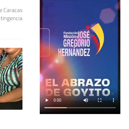
Plaza O’Leary Esta sede operativa funciona
e Caracas
discapacidad y poblaciones vulnerables, reci
tingencia