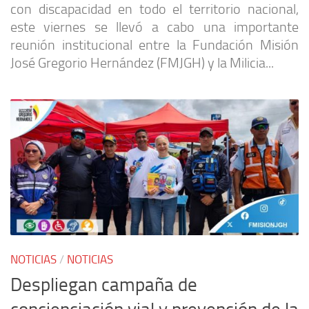
con discapacidad en todo el territorio nacional,
este viernes se llevó a cabo una importante
reunión institucional entre la Fundación Misión
José Gregorio Hernández (FMJGH) y la Milicia...
NOTICIAS
/
NOTICIAS
Despliegan campaña de