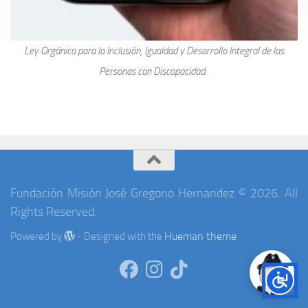
Ley Orgánica para la Inclusión, Igualdad y Desarrollo Integral de las
Personas con Discapacidad.
Fundación Misión José Gregorio Hernandez © 2026. All
Rights Reserved.
Hueman theme
Powered by
- Designed with the