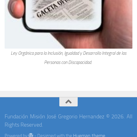
Ley Orgánica para la Inclusión, Igualdad y Desarrollo Integral de las
Personas con Discapacidad.
Fundación Misión José Gregorio Hernandez © 2026. All
Rights Reserved.
Hueman theme
Powered by
- Designed with the