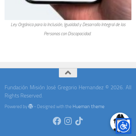
Ley Orgánica para la Inclusión, Igualdad y Desarrollo Integral de las
Personas con Discapacidad.
Fundación Misión José Gregorio Hernandez © 2026. All
Rights Reserved.
Hueman theme
Powered by
- Designed with the