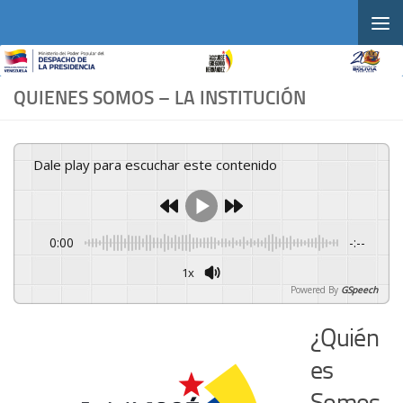
Skip to content
QUIENES SOMOS – LA INSTITUCIÓN
Dale play para escuchar este contenido
0:00
-:--
1x
Powered By
GSpeech
¿Quién
es
Somos