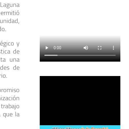
 Laguna
permitió
unidad,
do.
égico y
tica de
nta una
ades de
io.
mpromiso
nización
trabajo
 que la