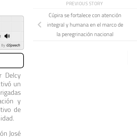
PREVIOUS STORY
Cúpira se fortalece con atención
integral y humana en el marco de
la peregrinación nacional
x
 By
GSpeech
r Delcy
tivó un
Brigadas
ación y
tivo de
idad.
ión José