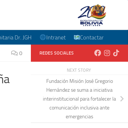
taria Dr. JGH
Intranet
Contactar
0
REDES SOCIALES
NEXT STORY
ña
Fundación Misión José Gregorio
Hernández se suma a iniciativa
interinstitucional para fortalecer la
comunicación inclusiva ante
emergencias