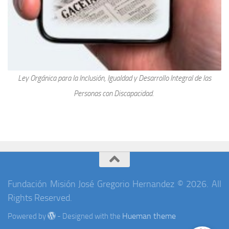
Ley Orgánica para la Inclusión, Igualdad y Desarrollo Integral de las
Personas con Discapacidad.
Fundación Misión José Gregorio Hernandez © 2026. All
Rights Reserved.
Hueman theme
Powered by
- Designed with the