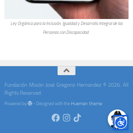
Ley Orgánica para la Inclusión, Igualdad y Desarrollo Integral de las
Personas con Discapacidad.
Fundación Misión José Gregorio Hernandez © 2026. All
Rights Reserved.
Hueman theme
Powered by
- Designed with the