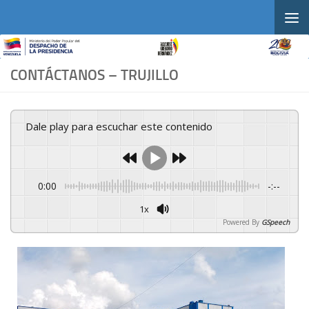
Skip to content
CONTÁCTANOS – TRUJILLO
Dale play para escuchar este contenido
0:00
-:--
1x
Powered By
GSpeech