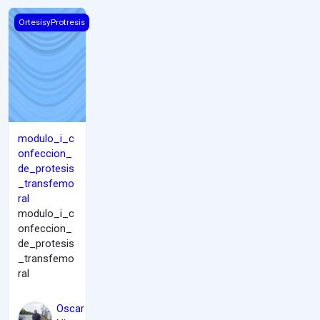
modulo_i_confeccion_de_protesis_transfemoral
OrtesisyProtresis
modulo_i_c
onfeccion_
de_protesis
_transfemo
ral
modulo_i_c
onfeccion_
de_protesis
_transfemo
ral
Oscar