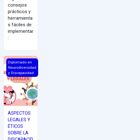
consejos
prácticos y
herramienta
s fáciles de
implementar
:
ASPECTOS LEGALES Y ÉTICOS SOBRE LA DISCAPACIDAD
Diplomado en
Neurodiversidad
y Discapacidad
ASPECTOS
LEGALES Y
ÉTICOS
SOBRE LA
DISCAPACID