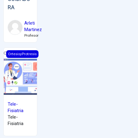
RA
Arleti
Martinez
Profesor
Tele-Fisiatria
OrtesisyProtresis
Tele-
Fisiatria
Tele-
Fisiatria