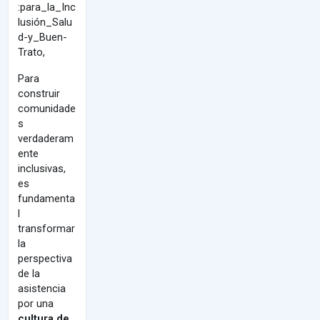
:para_la_Inc
lusión_Salu
d-y_Buen-
Trato,
Para
construir
comunidade
s
verdaderam
ente
inclusivas,
es
fundamenta
l
transformar
la
perspectiva
de la
asistencia
por una
cultura de