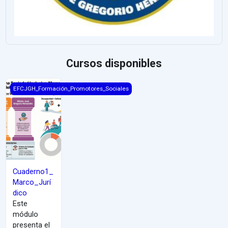
Cursos disponibles
Cuaderno1_Marco_Jurídico
EFCJGH_Formación_Promotores_Sociales
Cuaderno1_
Marco_Jurí
dico
Este
módulo
presenta el