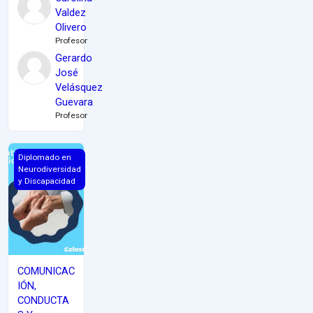
Valdez
Olivero
Profesor
Gerardo
José
Velásquez
Guevara
Profesor
COMUNICACIÓN, CONDUCTAS Y HABILIDADES SOCIALES DEL CU
Diplomado en
Neurodiversidad
y Discapacidad
COMUNICAC
IÓN,
CONDUCTA