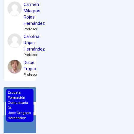
Carmen
Milagros
Rojas
Hernández
Profesor
Carolina
Rojas
Hernández
Profesor
Dulce
Trujillo
Profesor
Curso de Formación en el Programa En Marcha Digital
Escuela
Formación
Comunitaria
Dr.
Jose'Gregorio
Hernández