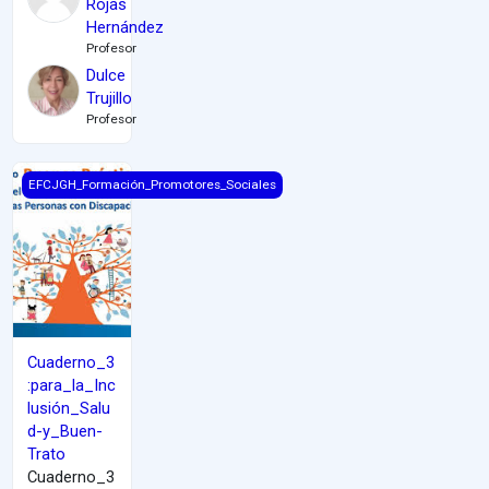
Rojas
Hernández
Profesor
Dulce
Trujillo
Profesor
Cuaderno_3:para_la_Inclusión_Salud-y_Buen-Trato
EFCJGH_Formación_Promotores_Sociales
Cuaderno_3
:para_la_Inc
lusión_Salu
d-y_Buen-
Trato
Cuaderno_3