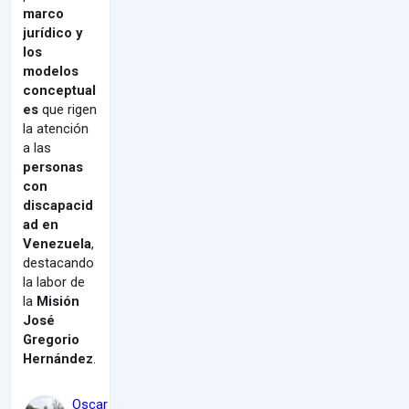
marco
jurídico y
los
modelos
conceptual
es
que rigen
la atención
a las
personas
con
discapacid
ad en
Venezuela
,
destacando
la labor de
la
Misión
José
Gregorio
Hernández
.
Oscar