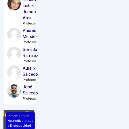
isabel
Jurado
Arcia
Profesor
Andrés
Mendez
Profesor
Soraida
Ramirez
Profesor
Aurelix
Salcedo
Profesor
José
Salcedo
Profesor
INTRODUCCIÓN AL NEURODESARROLLO
Diplomado en
Neurodiversidad
y Discapacidad