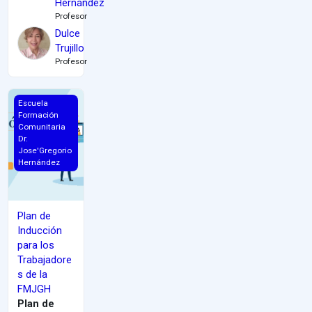
Hernández
Profesor
Dulce
Trujillo
Profesor
Plan de Inducción para los Trabajadores de la FMJGH
Escuela
Formación
Comunitaria
Dr.
Jose'Gregorio
Hernández
Plan de
Inducción
para los
Trabajadore
s de la
FMJGH
Plan de