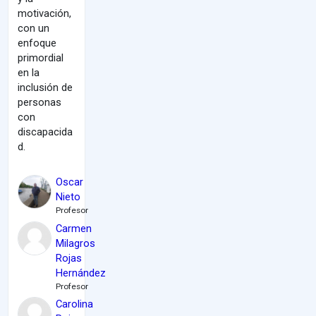
motivación,
con un
enfoque
primordial
en la
inclusión de
personas
con
discapacida
d.
Oscar
Nieto
Profesor
Carmen
Milagros
Rojas
Hernández
Profesor
Carolina