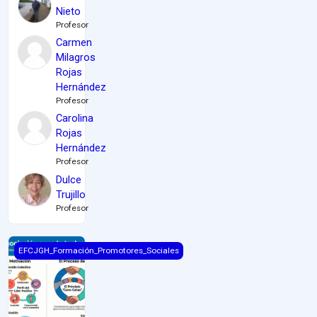
Nieto
Profesor
Carmen
Milagros
Rojas
Hernández
Profesor
Carolina
Rojas
Hernández
Profesor
Dulce
Trujillo
Profesor
Cuaderno Para la inclusión 2
EFCJGH_Formación_Promotores_Sociales