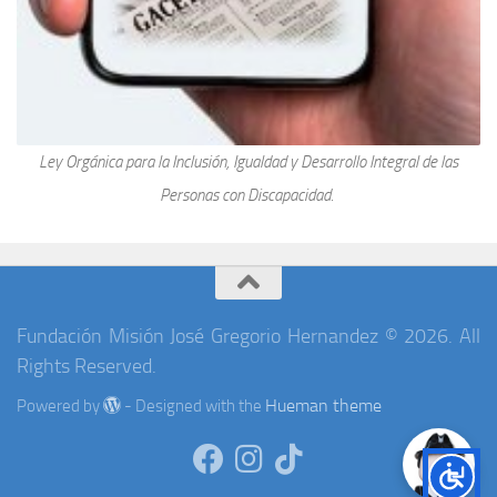
Ley Orgánica para la Inclusión, Igualdad y Desarrollo Integral de las
Personas con Discapacidad.
Fundación Misión José Gregorio Hernandez © 2026. All
Rights Reserved.
Hueman theme
Powered by
- Designed with the