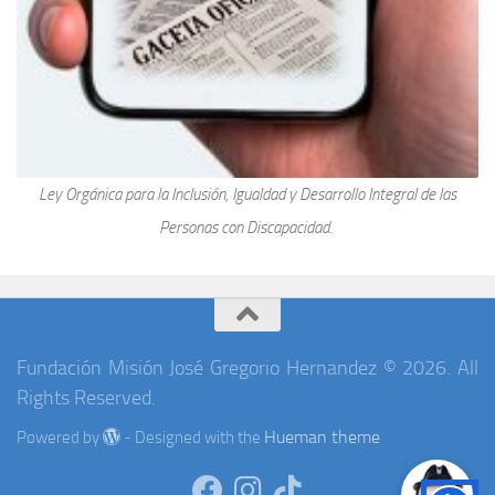
Ley Orgánica para la Inclusión, Igualdad y Desarrollo Integral de las
Personas con Discapacidad.
Fundación Misión José Gregorio Hernandez © 2026. All
Rights Reserved.
Hueman theme
Powered by
- Designed with the