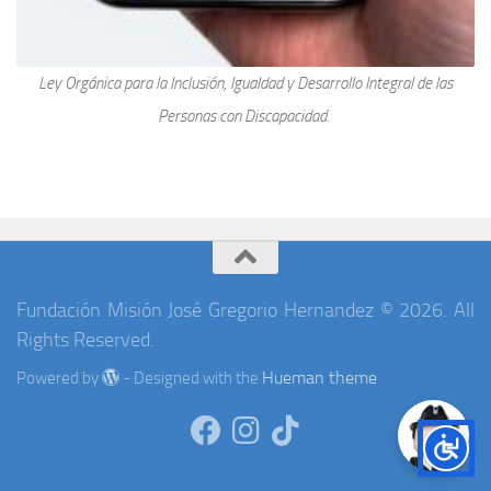
Ley Orgánica para la Inclusión, Igualdad y Desarrollo Integral de las
Personas con Discapacidad.
Fundación Misión José Gregorio Hernandez © 2026. All
Rights Reserved.
Hueman theme
Powered by
- Designed with the